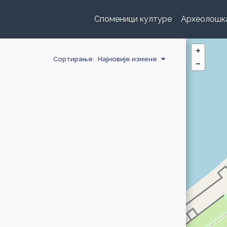
Споменици културе
Археолошк
Сортирање:
Најновије измене