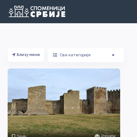
Близу мене
Све категорије
Preview
Save