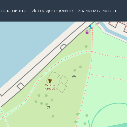
а налазишта
Историјске целине
Знаменита места