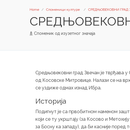
Home
Споменици културе
СРЕДЊОВЕКОВНИ ГРАД 
СРЕДЊОВЕКОВН
Споменик од изузетног значаја
Средњовековни град Звечан је тврђава у 
од Косовске Митровице. Налази се на врх
се уздиже одмах изнад Ибра.
Историја
Подигнут је са првобитном наменом заш
који се ту укрштају (за Косово и Метохију
за Босну ка западу), да би касније поред