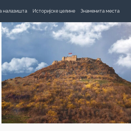
а налазишта
Историјске целине
Знаменита места