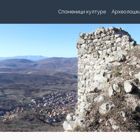
Споменици културе
Археолошк