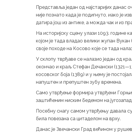
Представља један од најстаријих данас 
није познато када је подигнуто, иако је 
датира још из антике, а можда чак и из пр
На историјску сцену улази 1093. године к
којом је тада владао велики жупан Вукан (кр
своје походе на Косово које се тада нала
У склопу тврђаве се налазио један од кр
окончао и краљ Стефан Дечански (1321—13
косовског боја (1389) и у њему је постојал
напуштен и препуштен зубу времена.
Само утврђење формира утврђени Горњи 
заштићеним ниским бедемом на југозападн
Посебну снагу самом утврђењу давала су 
била повезана са цитаделом на врху.
Данас је Звечански Град већином у рушеви