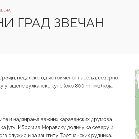
ЗВЕЧАН
И ГРАД ЗВЕЧАН
Србији, недалеко од истоименог насеља, северно
у угашене вулканске купе (око 800 m нмв) која
тите и надзирања важних караванских друмова
 ка југу, Ибром за Моравску долину ка северу и
 тога служио и за заштиту Трепчанских рудника.