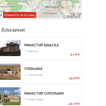
Leaflet
Кликните за путању
 близини
МАНАСТИР БАЊСКА
Бањска
9.1 km
УЛПИЈАНА
Грачаница
43.5 km
МАНАСТИР СОПОЋАНИ
Нови Пазар
45.2 km