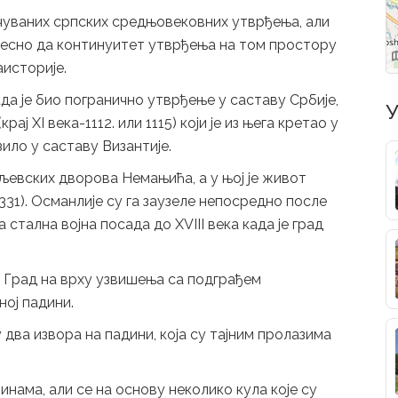
очуваних српских средњовековних утврђења, али
извесно да континуитет утврђења на том простору
аисторије.
ада је био погранично утврђење у саставу Србије,
У
ај XI века-1112. или 1115) који је из њега кретао у
зило у саставу Византије.
аљевских дворова Немањића, а у њој је живот
31). Османлије су га заузеле непосредно после
а стална војна посада до XVIII века када је град
Град на врху узвишења са подграђем
ој падини.
два извора на падини, која су тајним пролазима
нама, али се на основу неколико кула које су