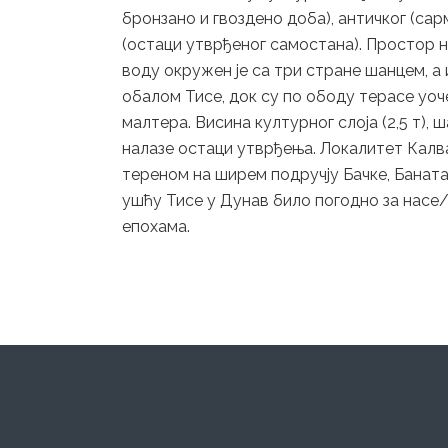
бронзано и гвоздено доба), античког (с
(остаци утврђеног самостана). Простор 
воду окружен је са три стране шанцем, а
обалом Тисе, док су по ободу терасе уоч
малтера. Висина културног слоја (2,5 т), 
налазе остаци утврђења. Локалитет Калва
тереном на ширем подручју Бачке, Баната 
ушћу Тисе у Дунав било погодно за насе
епохама.