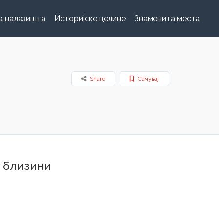
а налазишта
Историјске целине
Знаменита места
Share
Сачувај
 близини