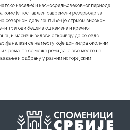
арматско насеље) и касносредњовековног периода
на коме је постављен савремени резервоар за
 иа северном делу заштићен је стрмом високом
ени трагови бедема од камена и кречног
шанац и масивни зидови откривају да се овде
рија налази се на месту које доминира околним
и Срема, те се може рећи да је ово место на
/вавање и одбрану у разним историјским