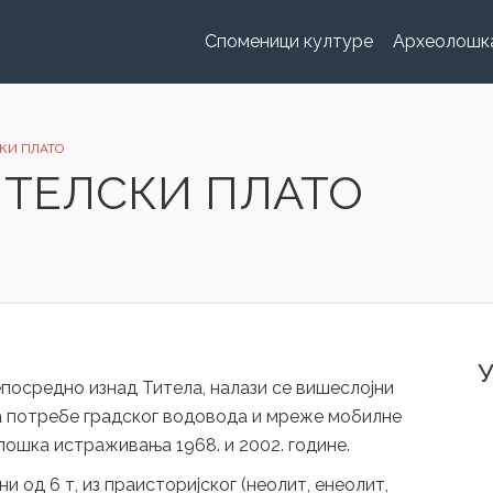
Споменици културе
Археолошк
СКИ ПЛАТО
ИТЕЛСКИ ПЛАТО
У
епосредно изнад Титела, налази се вишеслојни
а потребе градског водовода и мреже мобилне
лошка истраживања 1968. и 2002. године.
и од 6 т, из праисторијског (неолит, енеолит,