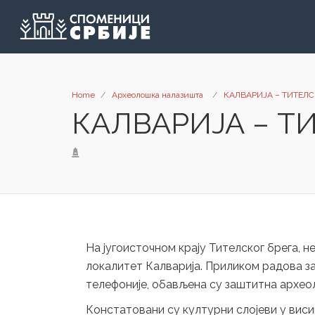
Home
Археолошка налазишта
КАЛВАРИЈА – ТИТЕЛ
КАЛВАРИЈА – Т
На југоисточном крају Тителског брега, н
локалитет Калварија. Приликом радова з
телефоније, обављена су заштитна архео
Констатовани су културни слојеви у висин