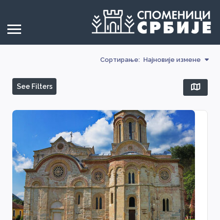
Сортирање:
Најновије измене
See Filters